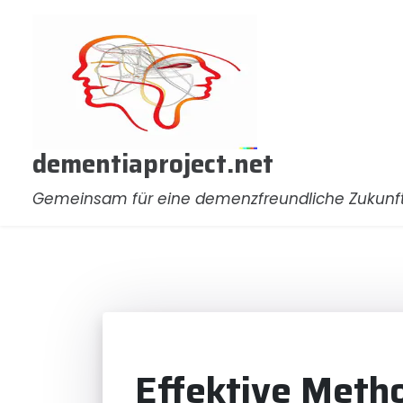
Zum
Inhalt
springen
dementiaproject.net
Gemeinsam für eine demenzfreundliche Zukunf
Effektive Meth