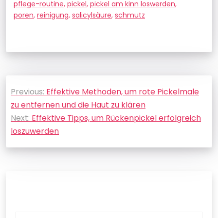
pflege-routine
,
pickel
,
pickel am kinn loswerden
,
poren
,
reinigung
,
salicylsäure
,
schmutz
Beitragsnavigation
Previous:
Effektive Methoden, um rote Pickelmale
zu entfernen und die Haut zu klären
Next:
Effektive Tipps, um Rückenpickel erfolgreich
loszuwerden