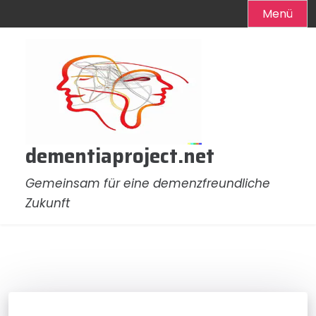
Menü
Zum
Inhalt
springen
dementiaproject.net
Gemeinsam für eine demenzfreundliche
Zukunft