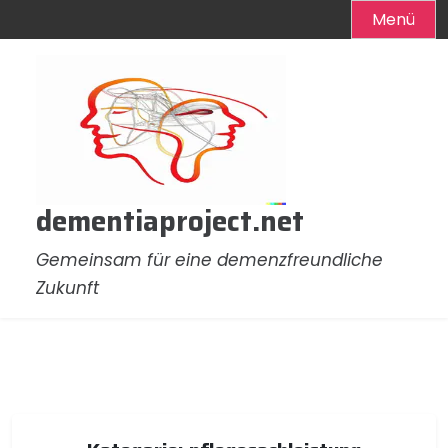
Menü
Zum
Inhalt
springen
dementiaproject.net
Gemeinsam für eine demenzfreundliche
Zukunft