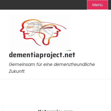
Menü
Zum
Inhalt
springen
dementiaproject.net
Gemeinsam für eine demenzfreundliche
Zukunft