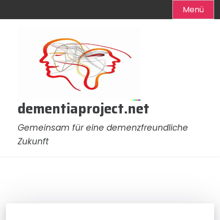
Menü
Zum
Inhalt
springen
dementiaproject.net
Gemeinsam für eine demenzfreundliche
Zukunft