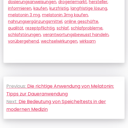
dosierungsanweisungen
,
drogeriemarkt
,
hersteller
,
informieren
,
kaufen
,
kurzfristig
,
langfristige lösung
,
melatonin 3 mg
,
melatonin 3mg kaufen
,
nahrungsergänzungsmittel
,
online geschäfte
,
qualität
,
rezeptpflichtig
,
schlaf
,
schlafprobleme
,
schlafstörungen
,
verantwortungsbewusst handeln
,
vorübergehend
,
wechselwirkungen
,
wirksam
Beitragsnavigation
Previous:
Die richtige Anwendung von Melatonin:
Tipps zur Daueranwendung
Next:
Die Bedeutung von Speicheltests in der
modernen Medizin