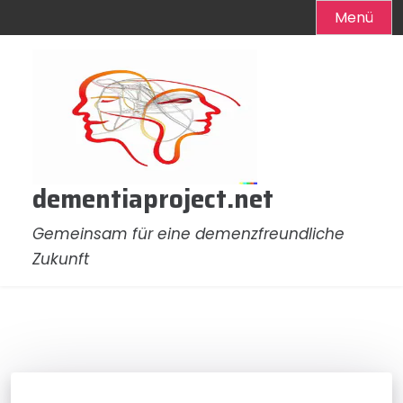
Menü
Zum
Inhalt
springen
dementiaproject.net
Gemeinsam für eine demenzfreundliche
Zukunft