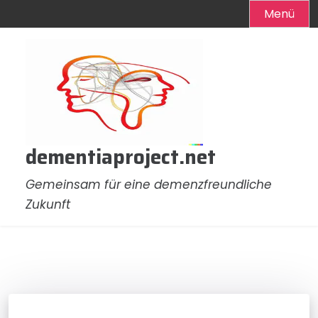
Menü
Zum
Inhalt
springen
dementiaproject.net
Gemeinsam für eine demenzfreundliche
Zukunft