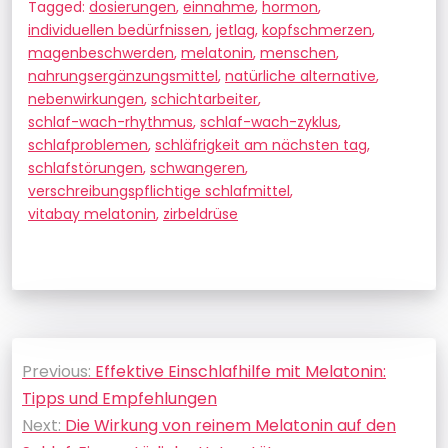
Tagged:
dosierungen
,
einnahme
,
hormon
,
individuellen bedürfnissen
,
jetlag
,
kopfschmerzen
,
magenbeschwerden
,
melatonin
,
menschen
,
nahrungsergänzungsmittel
,
natürliche alternative
,
nebenwirkungen
,
schichtarbeiter
,
schlaf-wach-rhythmus
,
schlaf-wach-zyklus
,
schlafproblemen
,
schläfrigkeit am nächsten tag
,
schlafstörungen
,
schwangeren
,
verschreibungspflichtige schlafmittel
,
vitabay melatonin
,
zirbeldrüse
Beitragsnavigation
Previous:
Effektive Einschlafhilfe mit Melatonin:
Tipps und Empfehlungen
Next:
Die Wirkung von reinem Melatonin auf den