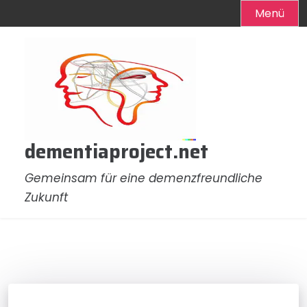
Menü
Zum
Inhalt
springen
dementiaproject.net
Gemeinsam für eine demenzfreundliche
Zukunft