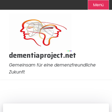
Menü
Zum
Inhalt
springen
dementiaproject.net
Gemeinsam für eine demenzfreundliche
Zukunft