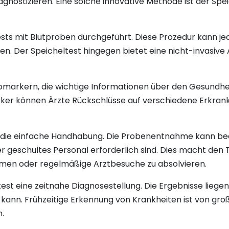
agnostizieren. Eine solche innovative Methode ist der S
Tests mit Blutproben durchgeführt. Diese Prozedur kann 
n. Der Speicheltest hingegen bietet eine nicht-invasive Al
Biomarkern, die wichtige Informationen über den Gesundh
rker können Ärzte Rückschlüsse auf verschiedene Erkrank
ist die einfache Handhabung. Die Probenentnahme kann be
r geschultes Personal erforderlich sind. Dies macht den T
hmen oder regelmäßige Arztbesuche zu absolvieren.
est eine zeitnahe Diagnosestellung. Die Ergebnisse liegen
ann. Frühzeitige Erkennung von Krankheiten ist von groß
.