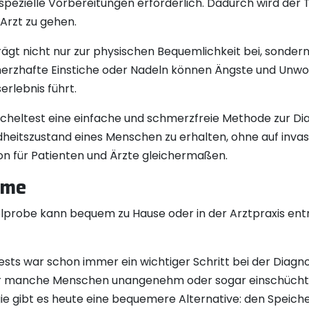
spezielle Vorbereitungen erforderlich. Dadurch wird der 
Arzt zu gehen.
trägt nicht nur zur physischen Bequemlichkeit bei, sonde
merzhafte Einstiche oder Nadeln können Ängste und Unwo
lebnis führt.
icheltest eine einfache und schmerzfreie Methode zur Dia
heitszustand eines Menschen zu erhalten, ohne auf invas
ion für Patienten und Ärzte gleichermaßen.
hme
robe kann bequem zu Hause oder in der Arztpraxis ent
ts war schon immer ein wichtiger Schritt bei der Diagno
r manche Menschen unangenehm oder sogar einschüchte
ie gibt es heute eine bequemere Alternative: den Speiche