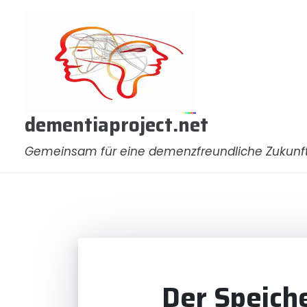
Zum
Inhalt
springen
dementiaproject.net
Gemeinsam für eine demenzfreundliche Zukunf
Der Speich