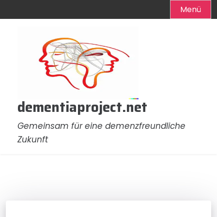
Menü
Zum
Inhalt
springen
dementiaproject.net
Gemeinsam für eine demenzfreundliche
Zukunft