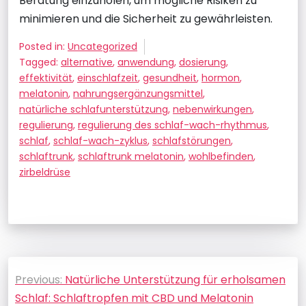
Beratung einzuholen, um mögliche Risiken zu
minimieren und die Sicherheit zu gewährleisten.
Posted in:
Uncategorized
Tagged:
alternative
,
anwendung
,
dosierung
,
effektivität
,
einschlafzeit
,
gesundheit
,
hormon
,
melatonin
,
nahrungsergänzungsmittel
,
natürliche schlafunterstützung
,
nebenwirkungen
,
regulierung
,
regulierung des schlaf-wach-rhythmus
,
schlaf
,
schlaf-wach-zyklus
,
schlafstörungen
,
schlaftrunk
,
schlaftrunk melatonin
,
wohlbefinden
,
zirbeldrüse
Beitragsnavigation
Previous:
Natürliche Unterstützung für erholsamen
Schlaf: Schlaftropfen mit CBD und Melatonin