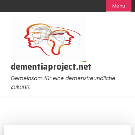
Menü
Zum
Inhalt
springen
dementiaproject.net
Gemeinsam für eine demenzfreundliche
Zukunft