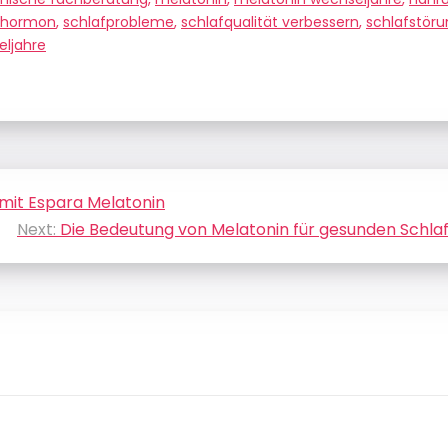
fhormon
,
schlafprobleme
,
schlafqualität verbessern
,
schlafstör
ljahre
 mit Espara Melatonin
Next:
Die Bedeutung von Melatonin für gesunden Schla