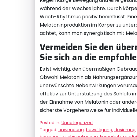
Regelmäßige Bewegung und eine gesunde 
während der Wechseljahre. Durch körperl
Wach-Rhythmus positiv beeinflusst. Eine
Melatoninproduktion im Körper zu unters
achtet, kann man synergistisch mit Mel
Vermeiden Sie den über
Sie sich an die empfohl
Es ist wichtig, den übermäßigen Gebrauc
Obwohl Melatonin als Nahrungsergänzun
unerwünschte Nebenwirkungen verursach
effektiv zur Unterstützung des Schlafs i
der Einnahme von Melatonin oder andere
sicherste Vorgehensweise für individuelle
Posted in:
Uncategorized
Tagged:
anwendung
,
bewältigung
,
dosierung
hormonelle schwankungen
,
körperlich
,
mediz