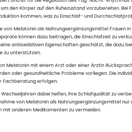
iert und ist für die Regulation des Tag-Nacht-Rhythmus 
 um den Körper auf den Ruhezustand vorzubereiten. Bei 
roduktion kommen, was zu Einschlaf- und Durchschlafpro
me von Melatonin als Nahrungsergänzungsmittel Frauen in
parate können dazu beitragen, die Einschlafzeit zu verkü
seine antioxidativen Eigenschaften geschätzt, die dazu b
 zu unterstützen.
 von Melatonin mit einem Arzt oder einer Ärztin Rücksprac
 oder gesundheitliche Probleme vorliegen. Die indivi
er Fachberatung erfolgen.
Wechseljahren dabei helfen, ihre Schlafqualität zu verb
 Einnahme von Melatonin als Nahrungsergänzungsmittel nur u
n mit anderen Medikamenten zu vermeiden.