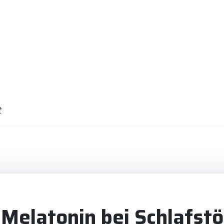
t
 Melatonin bei Schlafst