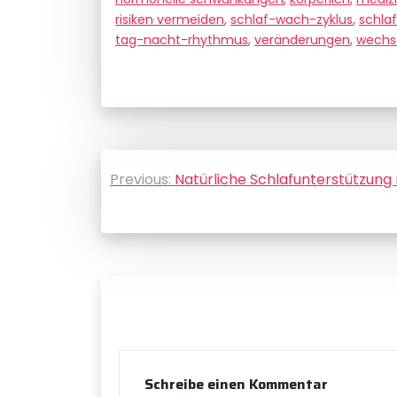
risiken vermeiden
,
schlaf-wach-zyklus
,
schla
tag-nacht-rhythmus
,
veränderungen
,
wechse
Beitragsnavigation
Previous:
Natürliche Schlafunterstützung
Schreibe einen Kommentar