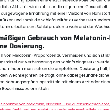
Ernährung spielen eine entscheidende Rolle bei der Un
iche Aktivität wird nicht nur die allgemeine Gesundheit 
 ausgewogene Ernährung mit einer Vielzahl von Nährstoff
tützen und somit die Schlafqualität zu verbessern. Inde
atonin arbeiten, um Schlafprobleme während der Wechsel
mäßigen Gebrauch von Melatonin-
ene Dosierung.
h von Melatonin-Präparaten zu vermeiden und sich strik
gsmittel zur Verbesserung des Schlafs eingesetzt werd
en. Indem man sich an die empfohlene Dosierung hält, k
n den Wechseljahren beiträgt, ohne dabei gesundheitliche R
n Nahrungsergänzungsmitteln mit einem Arzt oder einer 
 Bedürfnisse zu ermitteln.
,
einnahme von melatonin
,
einschlaf- und durchschlafprobleme
inische fachberatung
,
melatonin
,
melatonin wechseljahre
,
nahr