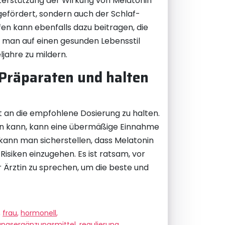
terstützung der Wirkung von Melatonin
gefördert, sondern auch der Schlaf-
en kann ebenfalls dazu beitragen, die
m man auf einen gesunden Lebensstil
jahre zu mildern.
Präparaten und halten
t an die empfohlene Dosierung zu halten.
en kann, kann eine übermäßige Einnahme
ann man sicherstellen, dass Melatonin
isiken einzugehen. Es ist ratsam, vor
Ärztin zu sprechen, um die beste und
,
frau
,
hormonell
,
ungsergänzungsmittel
,
regulierung
,