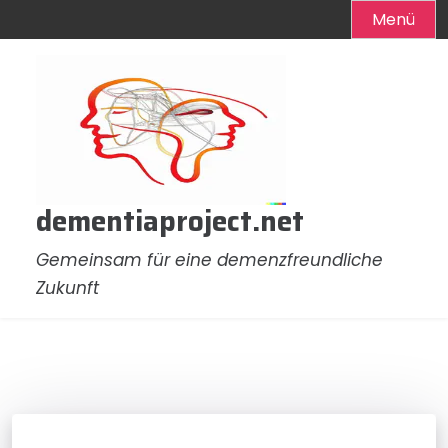
Menü
Zum
Inhalt
springen
dementiaproject.net
Gemeinsam für eine demenzfreundliche
Zukunft