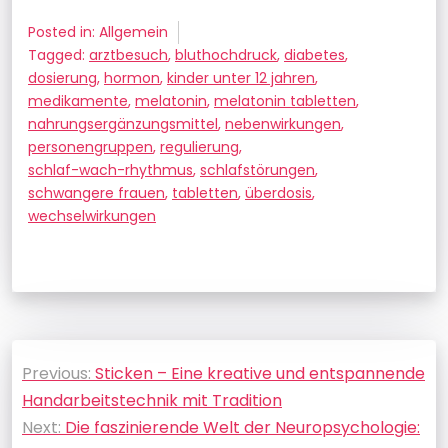
Posted in: Allgemein
Tagged:
arztbesuch
,
bluthochdruck
,
diabetes
,
dosierung
,
hormon
,
kinder unter 12 jahren
,
medikamente
,
melatonin
,
melatonin tabletten
,
nahrungsergänzungsmittel
,
nebenwirkungen
,
personengruppen
,
regulierung
,
schlaf-wach-rhythmus
,
schlafstörungen
,
schwangere frauen
,
tabletten
,
überdosis
,
wechselwirkungen
Beitragsnavigation
Previous:
Sticken – Eine kreative und entspannende
Handarbeitstechnik mit Tradition
Next:
Die faszinierende Welt der Neuropsychologie: