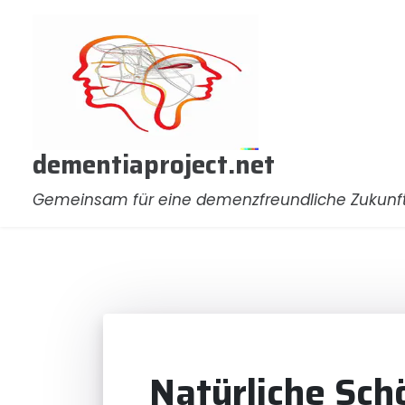
Zum
Inhalt
springen
dementiaproject.net
Gemeinsam für eine demenzfreundliche Zukunf
Natürliche Sch