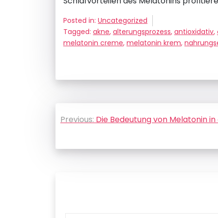
Schlafvorteilen des Melatonins profitier
Posted in:
Uncategorized
Tagged:
akne
,
alterungsprozess
,
antioxidativ
,
melatonin creme
,
melatonin krem
,
nahrungs
Beitragsnavigation
Previous:
Die Bedeutung von Melatonin in 