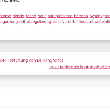
en können.
creme
,
elastin
,
falten
,
haut
,
hautprobleme
,
hormon
,
hyperpigme
ergänzungsmittel
,
regulierung
,
schlaf
,
straffer haut
,
umwelteinfl
der Forschung von Dr. Klinghardt
Next:
Melatonin kaufen ohne Rez