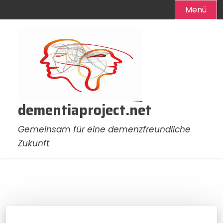
Menü
Zum
Inhalt
springen
dementiaproject.net
Gemeinsam für eine demenzfreundliche
Zukunft