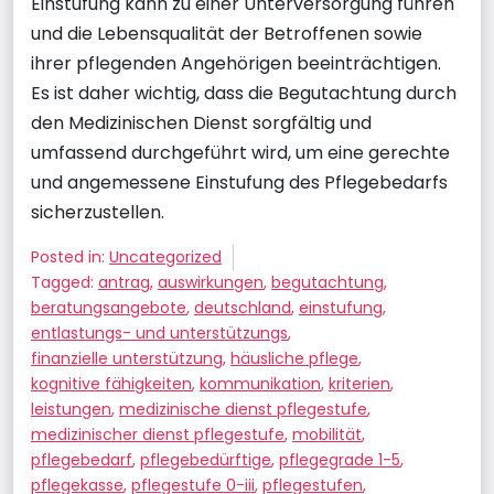
Einstufung kann zu einer Unterversorgung führen
und die Lebensqualität der Betroffenen sowie
ihrer pflegenden Angehörigen beeinträchtigen.
Es ist daher wichtig, dass die Begutachtung durch
den Medizinischen Dienst sorgfältig und
umfassend durchgeführt wird, um eine gerechte
und angemessene Einstufung des Pflegebedarfs
sicherzustellen.
Posted in:
Uncategorized
Tagged:
antrag
,
auswirkungen
,
begutachtung
,
beratungsangebote
,
deutschland
,
einstufung
,
entlastungs- und unterstützungs
,
finanzielle unterstützung
,
häusliche pflege
,
kognitive fähigkeiten
,
kommunikation
,
kriterien
,
leistungen
,
medizinische dienst pflegestufe
,
medizinischer dienst pflegestufe
,
mobilität
,
pflegebedarf
,
pflegebedürftige
,
pflegegrade 1-5
,
pflegekasse
,
pflegestufe 0-iii
,
pflegestufen
,