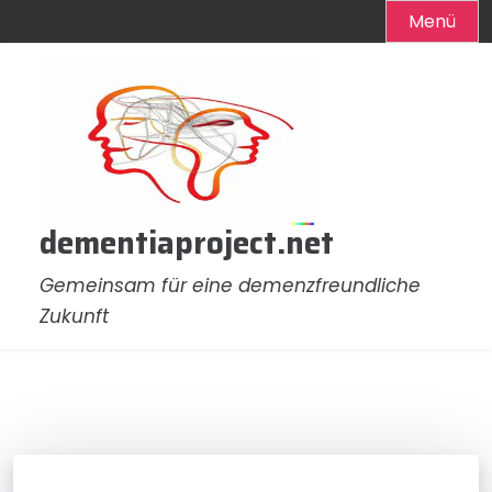
Menü
Zum
Inhalt
springen
dementiaproject.net
Gemeinsam für eine demenzfreundliche
Zukunft