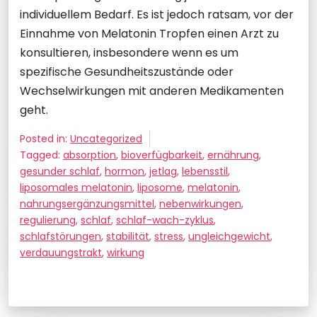
individuellem Bedarf. Es ist jedoch ratsam, vor der
Einnahme von Melatonin Tropfen einen Arzt zu
konsultieren, insbesondere wenn es um
spezifische Gesundheitszustände oder
Wechselwirkungen mit anderen Medikamenten
geht.
Posted in:
Uncategorized
Tagged:
absorption
,
bioverfügbarkeit
,
ernährung
,
gesunder schlaf
,
hormon
,
jetlag
,
lebensstil
,
liposomales melatonin
,
liposome
,
melatonin
,
nahrungsergänzungsmittel
,
nebenwirkungen
,
regulierung
,
schlaf
,
schlaf-wach-zyklus
,
schlafstörungen
,
stabilität
,
stress
,
ungleichgewicht
,
verdauungstrakt
,
wirkung