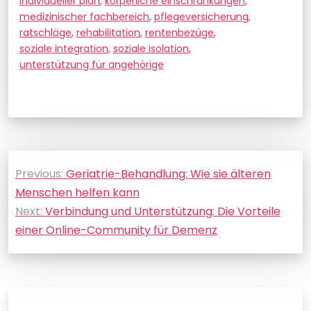
individueller plan
,
körperliche einschränkungen
,
medizinischer fachbereich
,
pflegeversicherung
,
ratschläge
,
rehabilitation
,
rentenbezüge
,
soziale integration
,
soziale isolation
,
unterstützung für angehörige
Beitragsnavigation
Previous:
Geriatrie-Behandlung: Wie sie älteren
Menschen helfen kann
Next:
Verbindung und Unterstützung: Die Vorteile
einer Online-Community für Demenz