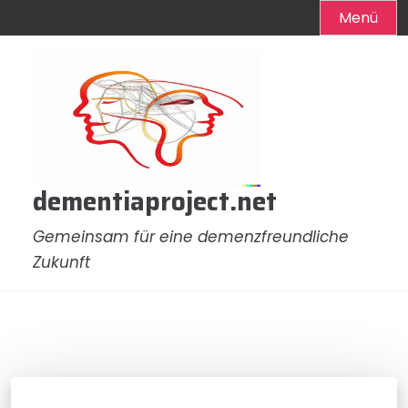
Menü
Zum
Inhalt
springen
dementiaproject.net
Gemeinsam für eine demenzfreundliche
Zukunft