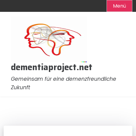
Menü
Zum
Inhalt
springen
dementiaproject.net
Gemeinsam für eine demenzfreundliche
Zukunft