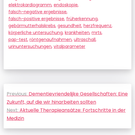
elektrokardiogramm
,
endoskopie
,
falsch-negative ergebnisse
,
falsch-positive ergebnisse
,
früherkennung
,
gebärmutterhalskrebs
,
gesundheit
,
herzfrequenz
,
körperliche untersuchung
,
krankheiten
,
mrts
,
pap-test
,
röntgenaufnahmen
,
ultraschall
,
urinuntersuchungen
,
vitalparameter
Beitragsnavigation
Previous:
Dementievriendelijke Gesellschaften: Eine
Zukunft, auf die wir hinarbeiten sollten
Next:
Aktuelle Therapieansätze: Fortschritte in der
Medizin