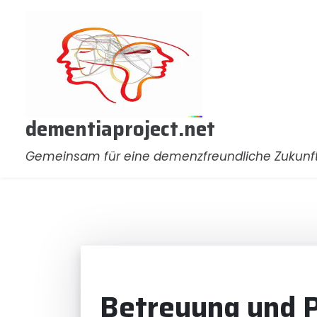
Zum
Inhalt
springen
dementiaproject.net
Gemeinsam für eine demenzfreundliche Zukunf
Betreuung und P