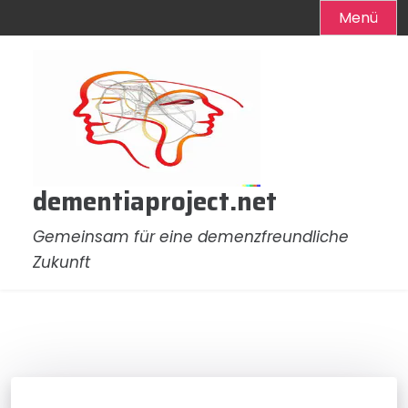
Menü
Zum
Inhalt
springen
dementiaproject.net
Gemeinsam für eine demenzfreundliche
Zukunft