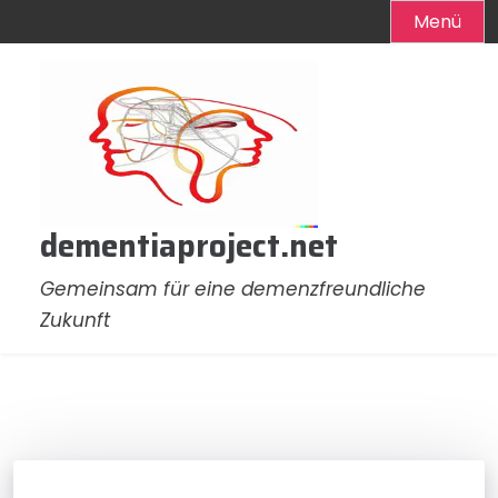
Menü
Zum
Inhalt
springen
dementiaproject.net
Gemeinsam für eine demenzfreundliche
Zukunft