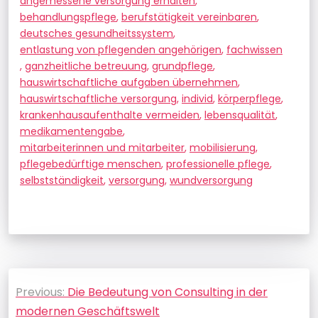
angemessene versorgung erhalten
,
behandlungspflege
,
berufstätigkeit vereinbaren
,
deutsches gesundheitssystem
,
entlastung von pflegenden angehörigen
,
fachwissen
,
ganzheitliche betreuung
,
grundpflege
,
hauswirtschaftliche aufgaben übernehmen
,
hauswirtschaftliche versorgung
,
individ
,
körperpflege
,
krankenhausaufenthalte vermeiden
,
lebensqualität
,
medikamentengabe
,
mitarbeiterinnen und mitarbeiter
,
mobilisierung
,
pflegebedürftige menschen
,
professionelle pflege
,
selbstständigkeit
,
versorgung
,
wundversorgung
Beitragsnavigation
Previous:
Die Bedeutung von Consulting in der
modernen Geschäftswelt