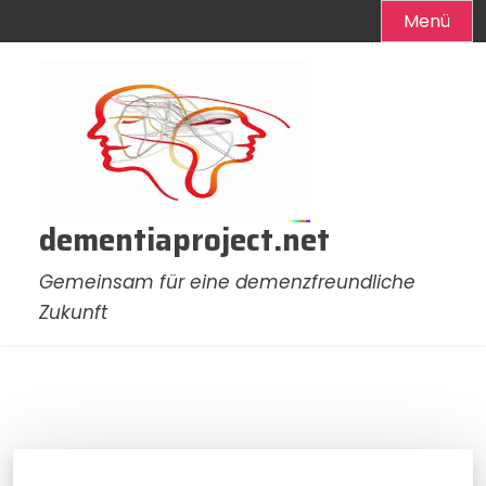
Menü
Zum
Inhalt
springen
dementiaproject.net
Gemeinsam für eine demenzfreundliche
Zukunft