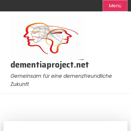
Menü
Zum
Inhalt
springen
dementiaproject.net
Gemeinsam für eine demenzfreundliche
Zukunft