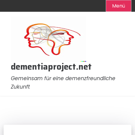
Menü
Zum
Inhalt
springen
dementiaproject.net
Gemeinsam für eine demenzfreundliche
Zukunft