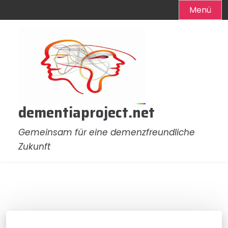
Menü
Zum
Inhalt
springen
dementiaproject.net
Gemeinsam für eine demenzfreundliche
Zukunft