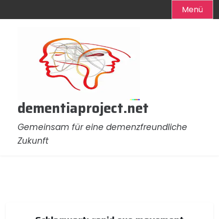
Menü
Zum
Inhalt
springen
dementiaproject.net
Gemeinsam für eine demenzfreundliche
Zukunft