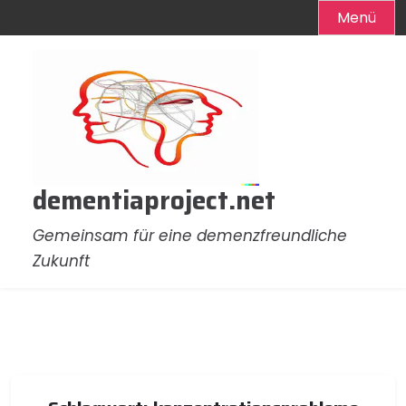
Menü
Zum
Inhalt
springen
dementiaproject.net
Gemeinsam für eine demenzfreundliche
Zukunft