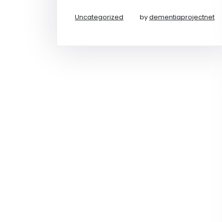
Uncategorized
by
dementiaprojectnet