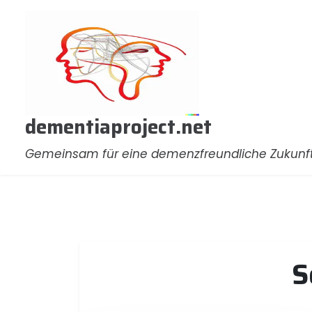
Zum
Inhalt
springen
dementiaproject.net
Gemeinsam für eine demenzfreundliche Zukunf
S