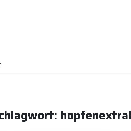
t
chlagwort:
hopfenextra