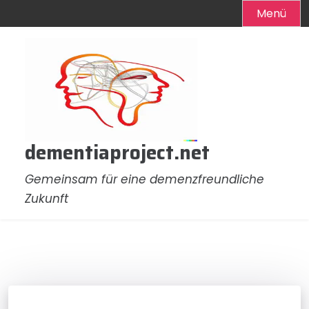
Menü
Zum
Inhalt
springen
dementiaproject.net
Gemeinsam für eine demenzfreundliche
Zukunft