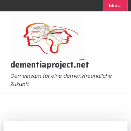
Menü
Zum
Inhalt
springen
dementiaproject.net
Gemeinsam für eine demenzfreundliche
Zukunft