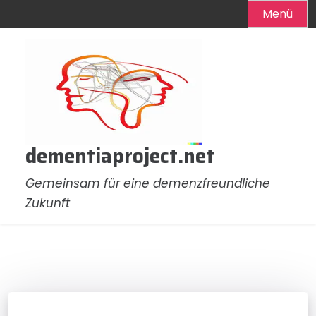
Menü
Zum
Inhalt
springen
dementiaproject.net
Gemeinsam für eine demenzfreundliche
Zukunft