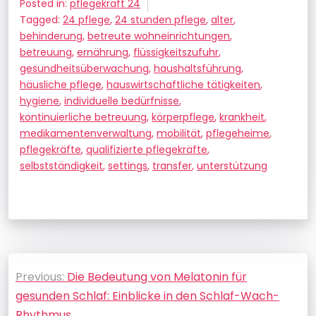
Posted in:
pflegekraft 24
Tagged:
24 pflege
,
24 stunden pflege
,
alter
,
behinderung
,
betreute wohneinrichtungen
,
betreuung
,
ernährung
,
flüssigkeitszufuhr
,
gesundheitsüberwachung
,
haushaltsführung
,
häusliche pflege
,
hauswirtschaftliche tätigkeiten
,
hygiene
,
individuelle bedürfnisse
,
kontinuierliche betreuung
,
körperpflege
,
krankheit
,
medikamentenverwaltung
,
mobilität
,
pflegeheime
,
pflegekräfte
,
qualifizierte pflegekräfte
,
selbstständigkeit
,
settings
,
transfer
,
unterstützung
Beitragsnavigation
Previous:
Die Bedeutung von Melatonin für
gesunden Schlaf: Einblicke in den Schlaf-Wach-
Rhythmus