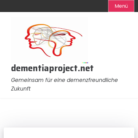
Menü
Zum
Inhalt
springen
dementiaproject.net
Gemeinsam für eine demenzfreundliche
Zukunft