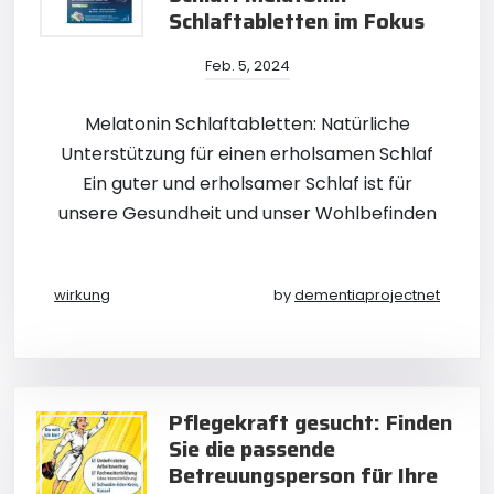
Schlaftabletten im Fokus
Feb. 5, 2024
Melatonin Schlaftabletten: Natürliche
Unterstützung für einen erholsamen Schlaf
Ein guter und erholsamer Schlaf ist für
unsere Gesundheit und unser Wohlbefinden
wirkung
by
dementiaprojectnet
Pflegekraft gesucht: Finden
Sie die passende
Betreuungsperson für Ihre