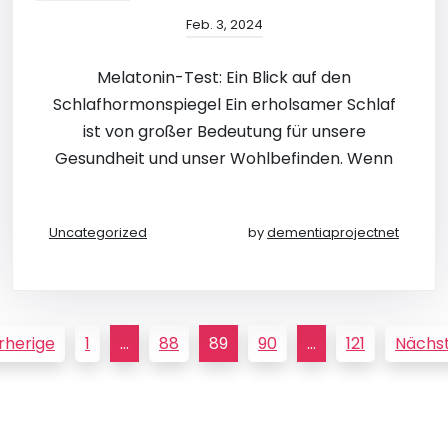
Feb. 3, 2024
Melatonin-Test: Ein Blick auf den
Schlafhormonspiegel Ein erholsamer Schlaf
ist von großer Bedeutung für unsere
Gesundheit und unser Wohlbefinden. Wenn
Uncategorized
by
dementiaprojectnet
Seitennummerierung
rherige
1
…
88
89
90
…
121
Nächs
der
Beiträge