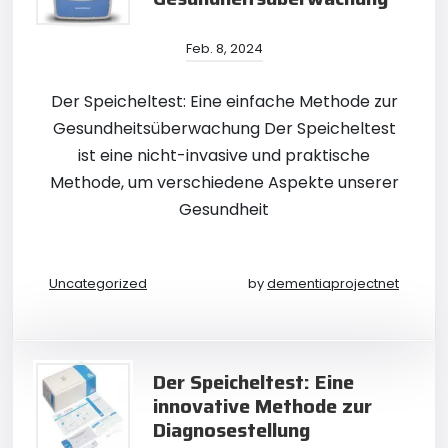
Feb. 8, 2024
Der Speicheltest: Eine einfache Methode zur
Gesundheitsüberwachung Der Speicheltest
ist eine nicht-invasive und praktische
Methode, um verschiedene Aspekte unserer
Gesundheit
Uncategorized
by
dementiaprojectnet
Der Speicheltest: Eine
innovative Methode zur
Diagnosestellung