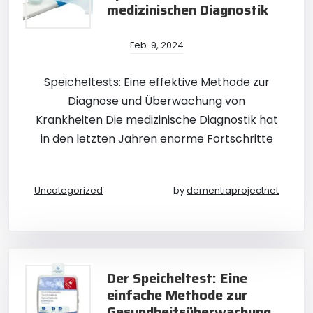
medizinischen Diagnostik
Feb. 9, 2024
Speicheltests: Eine effektive Methode zur
Diagnose und Überwachung von
Krankheiten Die medizinische Diagnostik hat
in den letzten Jahren enorme Fortschritte
Uncategorized
by
dementiaprojectnet
Der Speicheltest: Eine
einfache Methode zur
Gesundheitsüberwachung