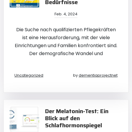
Bedürfnisse
Feb. 4, 2024
Die Suche nach qualifizierten Pflegekräften
ist eine Herausforderung, mit der viele
Einrichtungen und Familien konfrontiert sind.
Der demografische Wandel und
Uncategorized
by
dementiaprojectnet
Der Melatonin-Test: Ein
Blick auf den
Schlafhormonspiegel