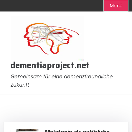
Menü
Zum
Inhalt
springen
dementiaproject.net
Gemeinsam für eine demenzfreundliche
Zukunft
Melatonin als natürliche