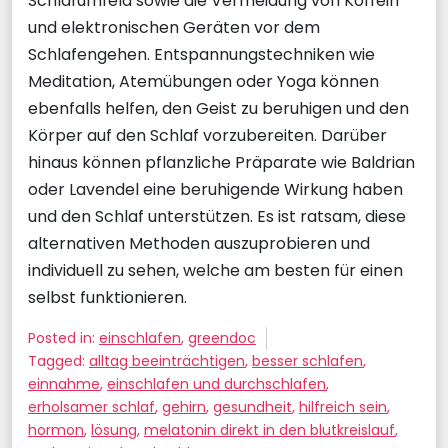
Schlafumfeld sowie die Vermeidung von Koffein
und elektronischen Geräten vor dem
Schlafengehen. Entspannungstechniken wie
Meditation, Atemübungen oder Yoga können
ebenfalls helfen, den Geist zu beruhigen und den
Körper auf den Schlaf vorzubereiten. Darüber
hinaus können pflanzliche Präparate wie Baldrian
oder Lavendel eine beruhigende Wirkung haben
und den Schlaf unterstützen. Es ist ratsam, diese
alternativen Methoden auszuprobieren und
individuell zu sehen, welche am besten für einen
selbst funktionieren.
Posted in:
einschlafen
,
greendoc
Tagged:
alltag beeinträchtigen
,
besser schlafen
,
einnahme
,
einschlafen und durchschlafen
,
erholsamer schlaf
,
gehirn
,
gesundheit
,
hilfreich sein
,
hormon
,
lösung
,
melatonin direkt in den blutkreislauf
,