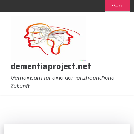
Menü
Zum
Inhalt
springen
dementiaproject.net
Gemeinsam für eine demenzfreundliche
Zukunft