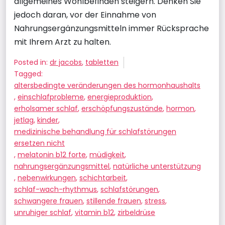
allgemeines Wohlbefinden steigern. Denken Sie
jedoch daran, vor der Einnahme von
Nahrungsergänzungsmitteln immer Rücksprache
mit Ihrem Arzt zu halten.
Posted in:
dr jacobs
,
tabletten
Tagged:
altersbedingte veränderungen des hormonhaushalts
,
einschlafprobleme
,
energieproduktion
,
erholsamer schlaf
,
erschöpfungszustände
,
hormon
,
jetlag
,
kinder
,
medizinische behandlung für schlafstörungen
ersetzen nicht
,
melatonin b12 forte
,
müdigkeit
,
nahrungsergänzungsmittel
,
natürliche unterstützung
,
nebenwirkungen
,
schichtarbeit
,
schlaf-wach-rhythmus
,
schlafstörungen
,
schwangere frauen
,
stillende frauen
,
stress
,
unruhiger schlaf
,
vitamin b12
,
zirbeldrüse