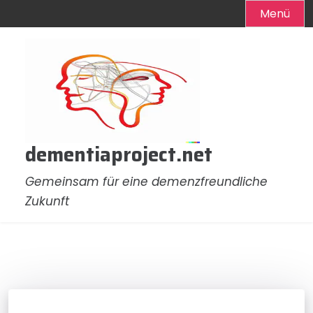
Menü
Zum
Inhalt
springen
dementiaproject.net
Gemeinsam für eine demenzfreundliche
Zukunft