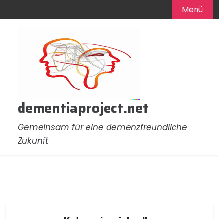
Menü
Zum
Inhalt
springen
dementiaproject.net
Gemeinsam für eine demenzfreundliche
Zukunft