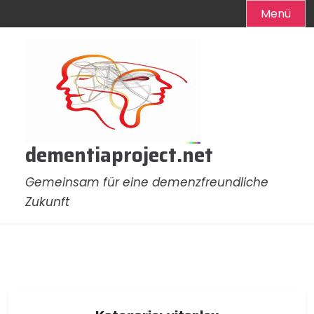
Menü
Zum
Inhalt
springen
dementiaproject.net
Gemeinsam für eine demenzfreundliche
Zukunft