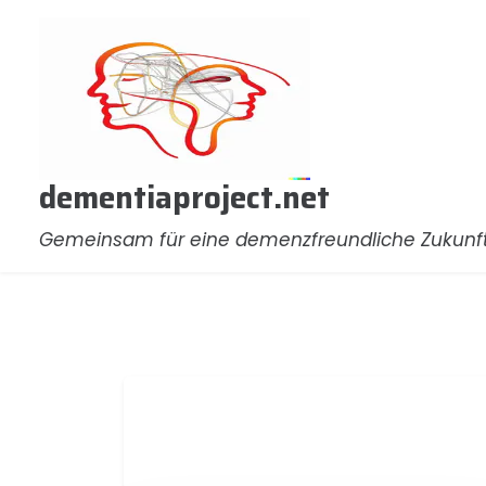
Zum
Inhalt
springen
dementiaproject.net
Gemeinsam für eine demenzfreundliche Zukunf