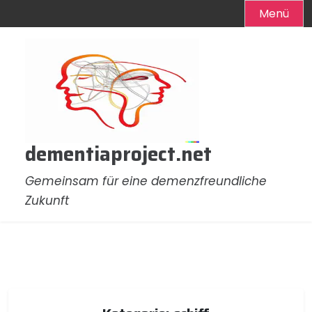
Menü
Zum
Inhalt
springen
dementiaproject.net
Gemeinsam für eine demenzfreundliche
Zukunft