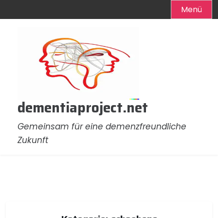
Menü
Zum
Inhalt
springen
dementiaproject.net
Gemeinsam für eine demenzfreundliche
Zukunft