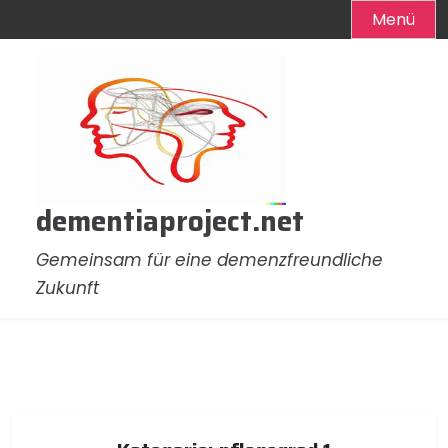
Menü
Zum
Inhalt
springen
dementiaproject.net
Gemeinsam für eine demenzfreundliche
Zukunft