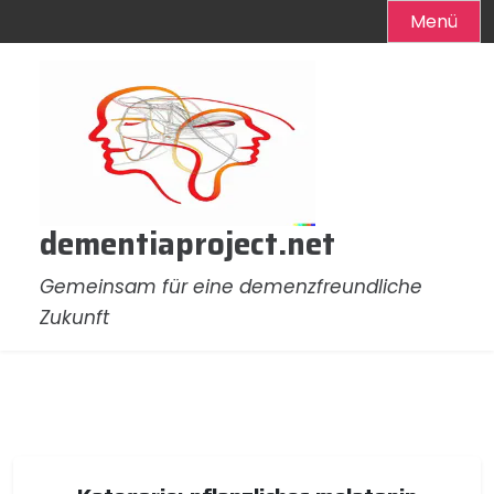
Menü
Zum
Inhalt
springen
dementiaproject.net
Gemeinsam für eine demenzfreundliche
Zukunft