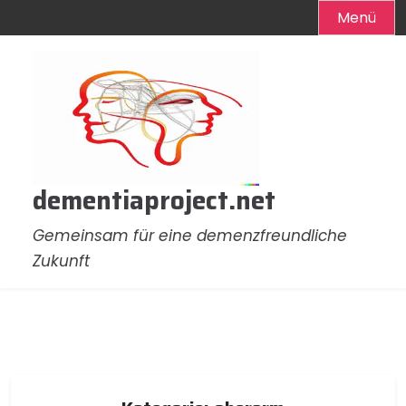
Menü
Zum
Inhalt
springen
dementiaproject.net
Gemeinsam für eine demenzfreundliche
Zukunft