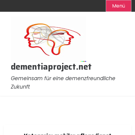
Menü
Zum
Inhalt
springen
dementiaproject.net
Gemeinsam für eine demenzfreundliche
Zukunft