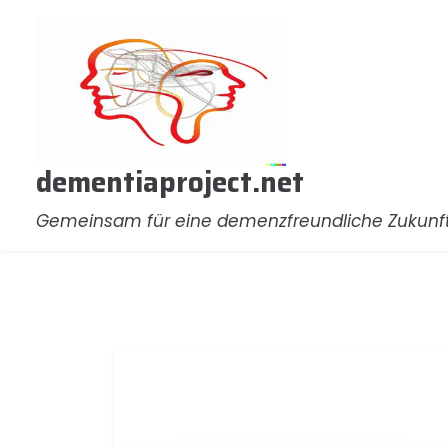
Zum
Inhalt
springen
dementiaproject.net
Gemeinsam für eine demenzfreundliche Zukunf