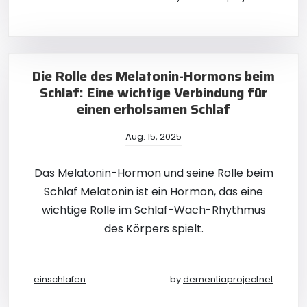
Die Rolle des Melatonin-Hormons beim
Schlaf: Eine wichtige Verbindung für
einen erholsamen Schlaf
Aug. 15, 2025
Das Melatonin-Hormon und seine Rolle beim
Schlaf Melatonin ist ein Hormon, das eine
wichtige Rolle im Schlaf-Wach-Rhythmus
des Körpers spielt.
einschlafen
by
dementiaprojectnet