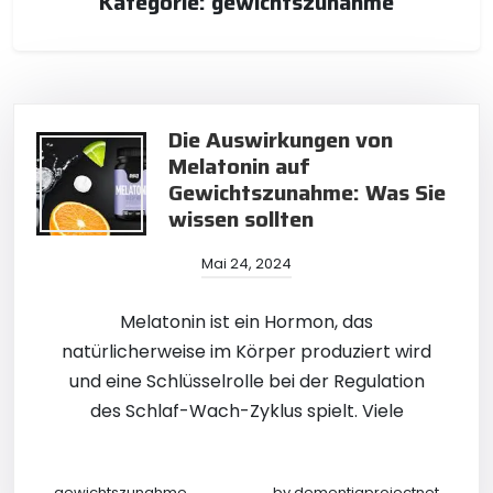
Kategorie:
gewichtszunahme
Die Auswirkungen von
Melatonin auf
Gewichtszunahme: Was Sie
wissen sollten
Mai 24, 2024
Melatonin ist ein Hormon, das
natürlicherweise im Körper produziert wird
und eine Schlüsselrolle bei der Regulation
des Schlaf-Wach-Zyklus spielt. Viele
gewichtszunahme
by
dementiaprojectnet