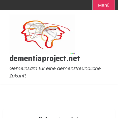
Menü
Zum
Inhalt
springen
dementiaproject.net
Gemeinsam für eine demenzfreundliche
Zukunft