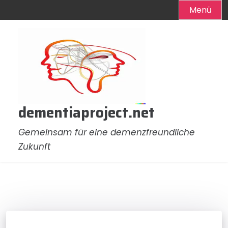
Menü
Zum
Inhalt
springen
dementiaproject.net
Gemeinsam für eine demenzfreundliche
Zukunft